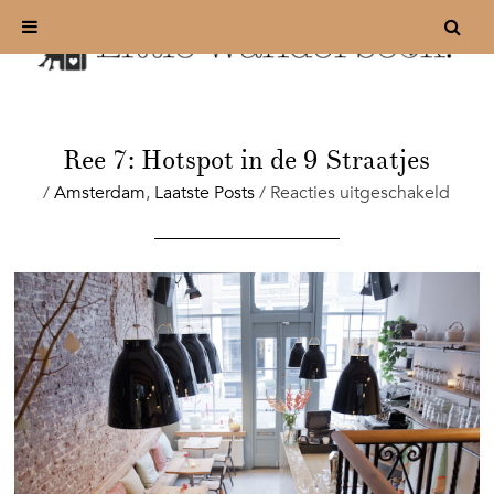
Ree 7: Hotspot in de 9 Straatjes
voor
/
Amsterdam
,
Laatste Posts
/
Reacties uitgeschakeld
Ree
7:
Hots
in
de
9
Straat