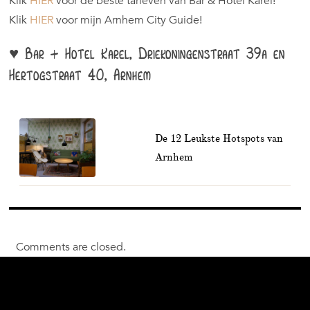
Klik
HIER
voor de beste tarieven van Bar & Hotel Karel!
Klik
HIER
voor mijn Arnhem City Guide!
♥ Bar + Hotel Karel, Driekoningenstraat 39a en
Hertogstraat 40, Arnhem
De 12 Leukste Hotspots van
Arnhem
Comments are closed.