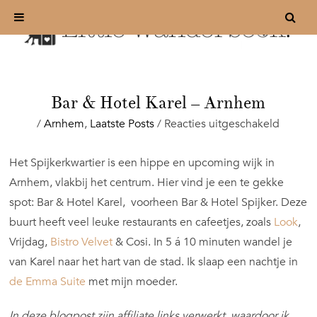
Bar & Hotel Karel – Arnhem
voor
/
Arnhem
,
Laatste Posts
/
Reacties uitgeschakeld
Bar
&
Het Spijkerkwartier is een hippe en upcoming wijk in
Hotel
Arnhem, vlakbij het centrum. Hier vind je een te gekke
Karel
–
spot: Bar & Hotel Karel, voorheen Bar & Hotel Spijker. Deze
Arnhe
buurt heeft veel leuke restaurants en cafeetjes, zoals
Look
,
Vrijdag,
Bistro Velvet
& Cosi. In 5 á 10 minuten wandel je
van Karel naar het hart van de stad. Ik slaap een nachtje in
de Emma Suite
met mijn moeder.
In deze blogpost zijn affiliate links verwerkt, waardoor ik