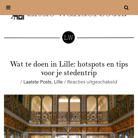
Wat te doen in Lille: hotspots en tips
voor je stedentrip
voor
/
Laatste Posts
,
Lille
/
Reacties uitgeschakeld
Wat
te
doen
in
Lille:
hotspots
en
tips