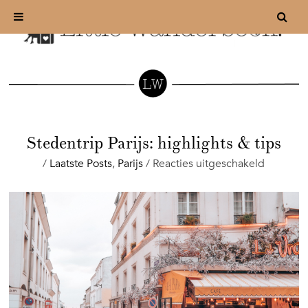
Stedentrip Parijs: highlights & tips
voor
/
Laatste Posts
,
Parijs
/
Reacties uitgeschakeld
Stedentr
Parijs:
highligh
&
tips