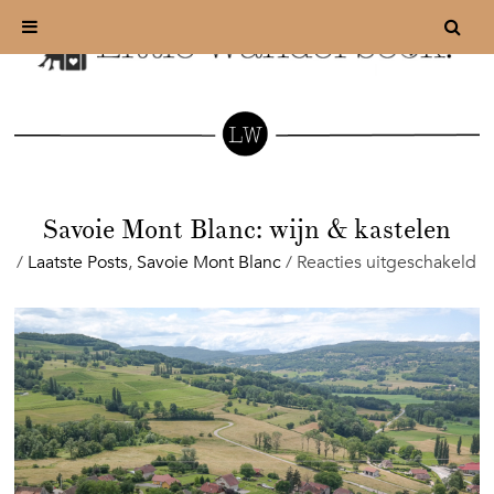
Savoie Mont Blanc: wijn & kastelen
vo
/
Laatste Posts
,
Savoie Mont Blanc
/
Reacties uitgeschakeld
Sa
M
Bl
wi
&
ka