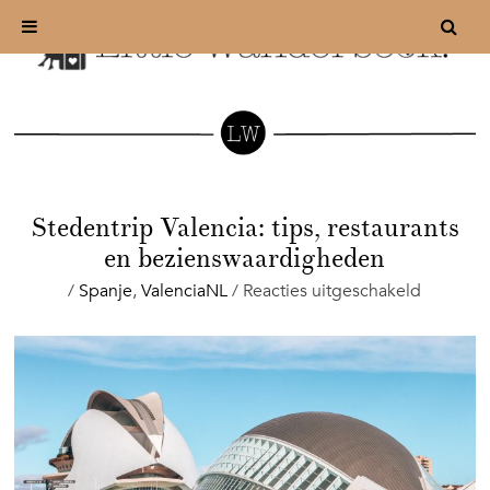
Stedentrip Valencia: tips, restaurants
en bezienswaardigheden
voor
/
Spanje
,
ValenciaNL
/
Reacties uitgeschakeld
Stedentr
Valencia:
tips,
restauran
en
beziens