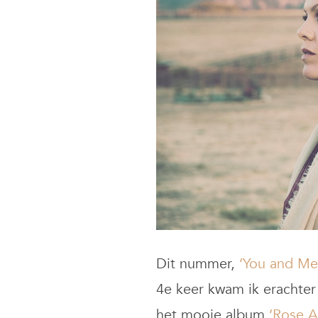
Dit nummer,
‘You and Me
4e keer kwam ik erachter
het mooie album
‘Rose A