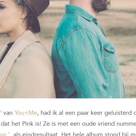
’
van
You+Me
, had ik al een paar keer geluisterd
 dat het Pink is! Ze is met een oude vriend numme
ve.’
, als eindresultaat. Het hele album stond bij 