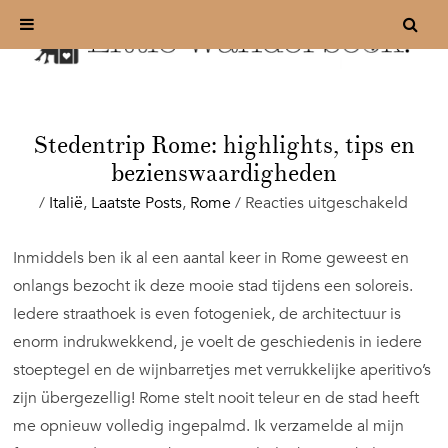
Stedentrip Rome: highlights, tips en
bezienswaardigheden
voor
/
Italië
,
Laatste Posts
,
Rome
/
Reacties uitgeschakeld
Stede
Rome
Inmiddels ben ik al een aantal keer in Rome geweest en
highl
onlangs bezocht ik deze mooie stad tijdens een soloreis.
tips
en
Iedere straathoek is even fotogeniek, de architectuur is
bezi
enorm indrukwekkend, je voelt de geschiedenis in iedere
stoeptegel en de wijnbarretjes met verrukkelijke aperitivo’s
zijn übergezellig! Rome stelt nooit teleur en de stad heeft
me opnieuw volledig ingepalmd. Ik verzamelde al mijn