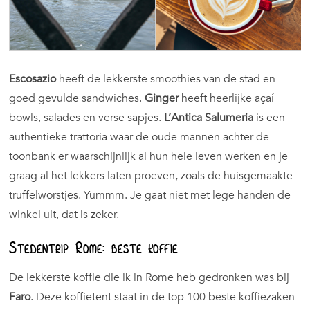
Escosazio
heeft de lekkerste smoothies van de stad en
goed gevulde sandwiches.
Ginger
heeft heerlijke açaí
bowls, salades en verse sapjes.
L’Antica Salumeria
is een
authentieke trattoria waar de oude mannen achter de
toonbank er waarschijnlijk al hun hele leven werken en je
graag al het lekkers laten proeven, zoals de huisgemaakte
truffelworstjes. Yummm. Je gaat niet met lege handen de
winkel uit, dat is zeker.
Stedentrip Rome: beste koffie
De lekkerste koffie die ik in Rome heb gedronken was bij
Faro
. Deze koffietent staat in de top 100 beste koffiezaken