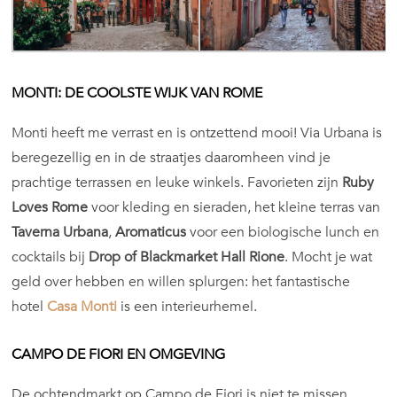
MONTI: DE COOLSTE WIJK VAN ROME
Monti heeft me verrast en is ontzettend mooi! Via Urbana is
beregezellig en in de straatjes daaromheen vind je
prachtige terrassen en leuke winkels. Favorieten zijn
Ruby
Loves Rome
voor kleding en sieraden, het kleine terras van
Taverna Urbana
,
Aromaticus
voor een biologische lunch en
cocktails bij
Drop of Blackmarket Hall Rione
. Mocht je wat
geld over hebben en willen splurgen: het fantastische
hotel
Casa Monti
is een interieurhemel.
CAMPO DE FIORI EN OMGEVING
De ochtendmarkt op Campo de Fiori is niet te missen.