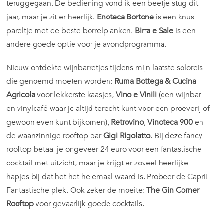
teruggegaan. De bediening vond ik een beetje stug dit
jaar, maar je zit er heerlijk.
Enoteca Bortone
is een knus
pareltje met de beste borrelplanken.
Birra e Sale
is een
andere goede optie voor je avondprogramma.
Nieuw ontdekte wijnbarretjes tijdens mijn laatste soloreis
die genoemd moeten worden:
Ruma Bottega & Cucina
Agricola
voor lekkerste kaasjes,
Vino e Vinili
(een wijnbar
en vinylcafé waar je altijd terecht kunt voor een proeverij of
gewoon even kunt bijkomen),
Retrovino
,
Vinoteca 900
en
de waanzinnige rooftop bar
Gigi Rigolatto
. Bij deze fancy
rooftop betaal je ongeveer 24 euro voor een fantastische
cocktail met uitzicht, maar je krijgt er zoveel heerlijke
hapjes bij dat het het helemaal waard is. Probeer de Capri!
Fantastische plek. Ook zeker de moeite:
The Gin Corner
Rooftop
voor gevaarlijk goede cocktails.