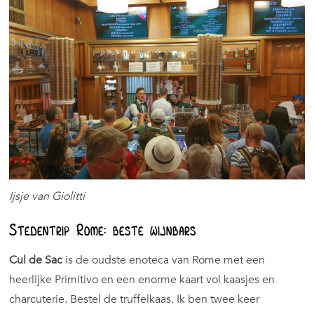
Ijsje van Giolitti
Stedentrip Rome: beste wijnbars
Cul de Sac
is de oudste enoteca van Rome met een
heerlijke Primitivo en een enorme kaart vol kaasjes en
charcuterie. Bestel de truffelkaas. Ik ben twee keer