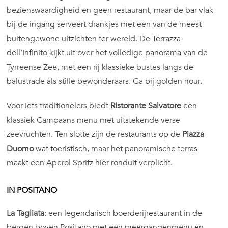
bezienswaardigheid en geen restaurant, maar de bar vlak
bij de ingang serveert drankjes met een van de meest
buitengewone uitzichten ter wereld. De Terrazza
dell’Infinito kijkt uit over het volledige panorama van de
Tyrreense Zee, met een rij klassieke bustes langs de
balustrade als stille bewonderaars. Ga bij golden hour.
Voor iets traditionelers biedt
Ristorante Salvatore
een
klassiek Campaans menu met uitstekende verse
zeevruchten. Ten slotte zijn de restaurants op de
Piazza
Duomo
wat toeristisch, maar het panoramische terras
maakt een Aperol Spritz hier ronduit verplicht.
IN POSITANO
La Tagliata
: een legendarisch boerderijrestaurant in de
bergen boven Positano met een meergangenmenu en