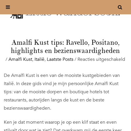
Amalfi Kust tips: Ravello, Positano,
highlights en bezienswaardigheden
vo
/
Amalfi Kust
,
Italië
,
Laatste Posts
/
Reacties uitgeschakeld
Am
Ku
De Amalfi Kust is een van de mooiste kustgebieden van
tip
Italië. In deze gids vind je mijn persoonlijke Amalfi Kust
Ra
Po
tips: van de mooiste dorpen en boutique hotels tot
hi
restaurants, autorijden langs de kust en de beste
en
bezienswaardigheden.
be
Ken je dat moment waarop je op een klif staat en even
stilvalt door wat je ziet? Dat overkwam mij de eerste keer