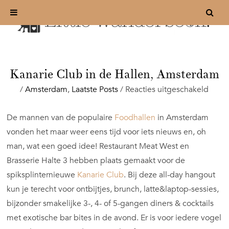
Kanarie Club in de Hallen, Amsterdam
voor
/
Amsterdam
,
Laatste Posts
/
Reacties uitgeschakeld
Kanar
Club
De mannen van de populaire
Foodhallen
in Amsterdam
in
vonden het maar weer eens tijd voor iets nieuws en, oh
de
Halle
man, wat een goed idee! Restaurant Meat West en
Amst
Brasserie Halte 3 hebben plaats gemaakt voor de
spiksplinternieuwe
Kanarie Club
. Bij deze all-day hangout
kun je terecht voor ontbijtjes, brunch, latte&laptop-sessies,
bijzonder smakelijke 3-, 4- of 5-gangen diners & cocktails
met exotische bar bites in de avond. Er is voor iedere vogel