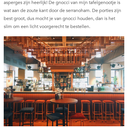
asperges zijn heerlijk! De gnocci van mijn tafelgenootje is
wat aan de zoute kant door de serranoham. De porties zijn
best groot, dus mocht je van gnocci houden, dan is het
slim om een licht voorgerecht te bestellen.