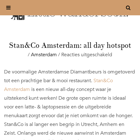
Stan&Co Amsterdam: all day hotspot
voor
/
Amsterdam
/
Reacties uitgeschakeld
Stan&Co
Amsterdam:
De voormalige Amsterdamse Diamantbeurs is omgetoverd
all
tot een prachtige bar & mooi restaurant.
Stan&Co
day
hotspot
Amsterdam
is een nieuw all-day concept waar je
uitstekend kunt werken! De grote open ruimte is ideaal
voor een latte- & laptopsessie en de uitgebreide
menukaart zorgt ervoor dat je niet omkomt van de honger.
Stan&Co is al langer een begrip in Utrecht, Arnhem en
Zeist. Onlangs werd de nieuwe aanwinst in Amsterdam