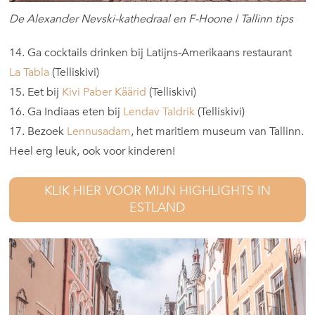
De Alexander Nevski-kathedraal en F-Hoone | Tallinn tips
14. Ga cocktails drinken bij Latijns-Amerikaans restaurant
La Tabla
(Telliskivi)
15. Eet bij
Kivi Paber Käärid
(Telliskivi)
16. Ga Indiaas eten bij
Lendav Taldrik
(Telliskivi)
17. Bezoek
Lennusadam
, het maritiem museum van Tallinn.
Heel erg leuk, ook voor kinderen!
KLIK HIER VOOR MIJN HIGHLIGHTS IN
ESTLAND