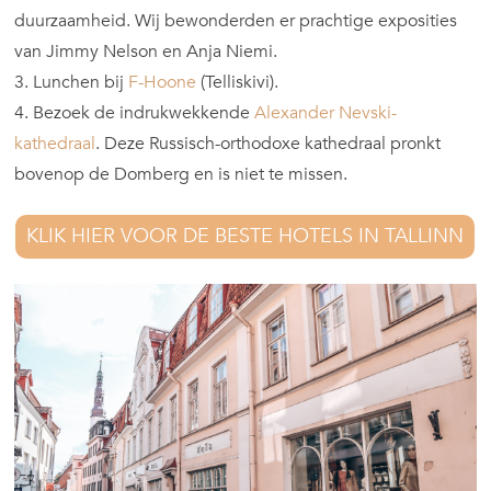
duurzaamheid. Wij bewonderden er prachtige exposities
van Jimmy Nelson en Anja Niemi.
3. Lunchen bij
F-Hoone
(Telliskivi).
4. Bezoek de indrukwekkende
Alexander Nevski-
kathedraal
. Deze Russisch-orthodoxe kathedraal pronkt
bovenop de Domberg en is niet te missen.
KLIK HIER VOOR DE BESTE HOTELS IN TALLINN