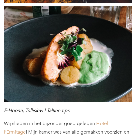
F-Hoone, Telliskivi | Tallinn tips
Wij sliepen in het bijzonder goed gelegen
Hotel
l’Ermitage
! Mijn kamer was van alle gemakken voorzien en