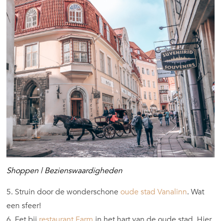
Shoppen | Bezienswaardigheden
5. Struin door de wonderschone
oude stad Vanalinn
. Wat
een sfeer!
6. Eet bij
restaurant Farm
in het hart van de oude stad. Hier