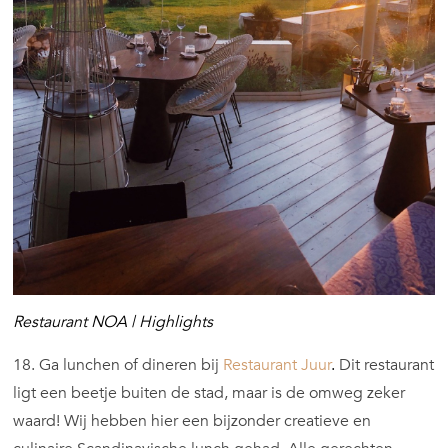
Restaurant NOA | Highlights
18. Ga lunchen of dineren bij
Restaurant Juur
.
Dit restaurant
ligt een beetje buiten de stad, maar is de omweg zeker
waard! Wij hebben hier een bijzonder creatieve en