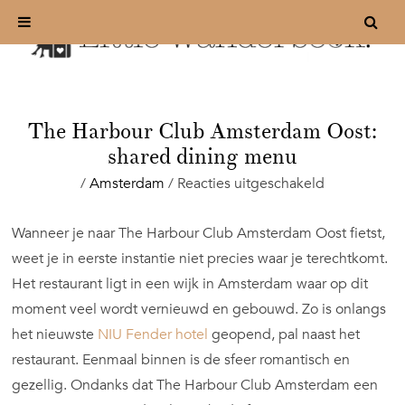
The Harbour Club Amsterdam Oost:
shared dining menu
voor
/
Amsterdam
/
Reacties uitgeschakeld
The
Harbour
Wanneer je naar The Harbour Club Amsterdam Oost fietst,
Club
weet je in eerste instantie niet precies waar je terechtkomt.
Amsterdam
Oost:
Het restaurant ligt in een wijk in Amsterdam waar op dit
shared
moment veel wordt vernieuwd en gebouwd. Zo is onlangs
dining
het nieuwste
NIU Fender hotel
geopend, pal naast het
menu
restaurant. Eenmaal binnen is de sfeer romantisch en
gezellig. Ondanks dat The Harbour Club Amsterdam een