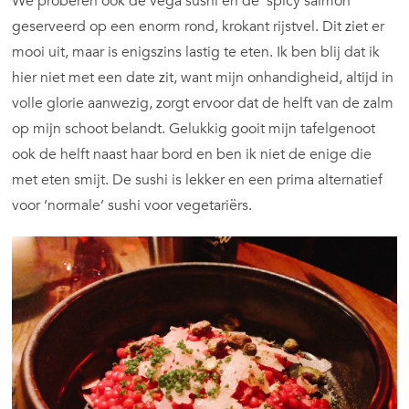
We proberen ook de vega sushi en de ‘spicy salmon’
geserveerd op een enorm rond, krokant rijstvel. Dit ziet er
mooi uit, maar is enigszins lastig te eten. Ik ben blij dat ik
hier niet met een date zit, want mijn onhandigheid, altijd in
volle glorie aanwezig, zorgt ervoor dat de helft van de zalm
op mijn schoot belandt. Gelukkig gooit mijn tafelgenoot
ook de helft naast haar bord en ben ik niet de enige die
met eten smijt. De sushi is lekker en een prima alternatief
voor ‘normale’ sushi voor vegetariërs.