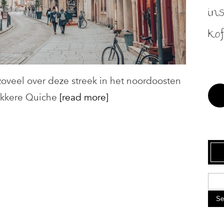
in
kof
 zoveel over deze streek in het noordoosten
lekkere Quiche
[read more]
Se