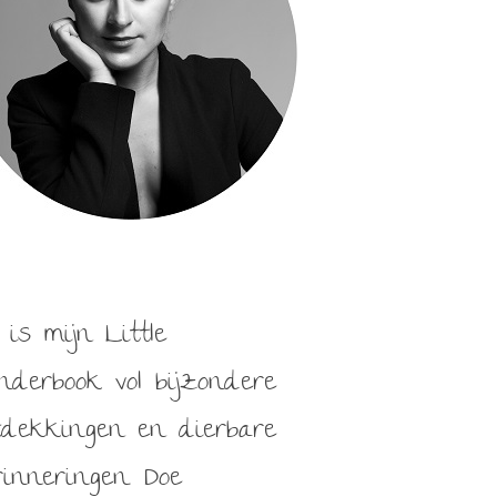
en
 is mijn Little
nderbook vol bijzondere
tdekkingen en dierbare
rinneringen. Doe