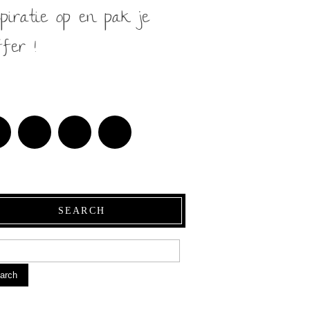
spiratie op en pak je
fer !
SEARCH
arch