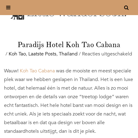
Paradijs Hotel Koh Tao Cabana
vo
/
Koh Tao
,
Laatste Posts
,
Thailand
/
Reacties uitgeschakeld
Pa
Ho
Wauw!
Koh Tao Cabana
was de mooiste en meest speciale
Ko
plek waar we hebben geslapen in Thailand. Het is een luxe
Ta
Ca
hotel, dat helemaal één is met de natuur. Alles is zo mooi
ontworpen en de details van onze “treetop lodge” waren
echt fantastisch. Het hele hotel barst van mooi design en is
echt uniek. Als je iets speciaals zoekt voor de nacht, wat
betaalbaar is en dat qua design ver boven alle
standaardhotels uitstijgt, dan is dit je plek.