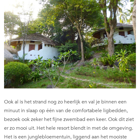
Ook al is het strand nog zo heerlijk en val je binnen een
minuut in slaap op één van de comfortabele ligbedden,
bezoek ook zeker het fijne zwembad een keer. Ook dit ziet
er zo mooi uit. Het hele resort blendt in met de omgeving.
Het is een junglebloementuin, liggend aan het mooiste