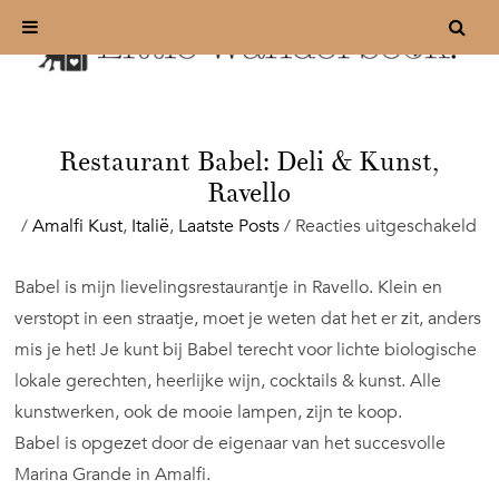
Restaurant Babel: Deli & Kunst,
Ravello
vo
/
Amalfi Kust
,
Italië
,
Laatste Posts
/
Reacties uitgeschakeld
Re
Ba
Babel is mijn lievelingsrestaurantje in Ravello. Klein en
De
verstopt in een straatje, moet je weten dat het er zit, anders
&
Ku
mis je het! Je kunt bij Babel terecht voor lichte biologische
Ra
lokale gerechten, heerlijke wijn, cocktails & kunst. Alle
kunstwerken, ook de mooie lampen, zijn te koop.
Babel is opgezet door de eigenaar van het succesvolle
Marina Grande in Amalfi.