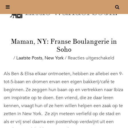
Maman, NY: Franse Boulangerie in
Soho
voor
/
Laatste Posts
,
New York
/
Reacties uitgeschakeld
Maman
NY:
Als Ben & Elisa elkaar ontmoeten, hebben ze allebei een 9-
Franse
tot-5-baan en dromen ervan een eigen bakkerij/café te
Boulan
in
beginnen. Ze zeggen hun baan op en vertrekken naar Ibiza
Soho
om inspiratie op te doen. Een vriend, die ze daar leren
kennen, vraagt hun of ze hem willen helpen een zaak op te
zetten in New York. Ze zijn meteen verliefd op de stad en
als er vrij snel daarna een postershop verdwijnt uit een