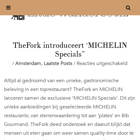
TheFork introduceert ‘MICHELIN
Specials”
voor
/
Amsterdam
,
Laatste Posts
/
Reacties uitgeschakeld
TheF
intro
Altijd al gedroomd van een unieke, gastronomische
‘MIC
beleving in een toprestaurant? TheFork en MICHELIN
Speci
lanceren samen de exclusieve ‘MICHELIN Specials’. Dit zijn
unieke aanbiedingen bij geselecteerde MICHELIN
restaurants; van sterrenwaardering tot aan ‘plates’ en Bib
Gourmand. TheFork deed onderzoek en daaruit blijkt dat
mensen uit eten gaan om weer samen quality-time door te