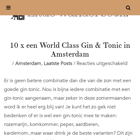
10 x een World Class Gin & Tonic in
Amsterdam
voor
/
Amsterdam
,
Laatste Posts
/
Reacties uitgeschakeld
10
x
Er is geen betere combinatie dan die van de zon met een
een
goede gin-tonic. Nou is bijna iedere combinatie met een
Worl
Class
gin-tonic aangenaam, maar zeker in deze zomermaanden
Gin
word ik er heel erg blij van! Je kunt het zo gek niet
&
bedenken of er is wel een gin-tonic mee te maken:
Tonic
rozemarijn, komkommer, peper, aardbeien,
in
Amst
kardemom..maar waar drink je de beste varianten? Dit zijn