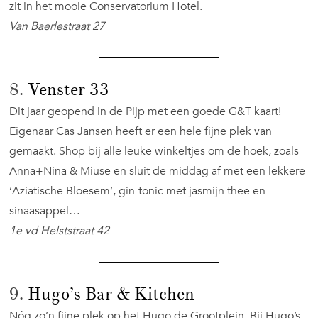
zit in het mooie Conservatorium Hotel.
Van Baerlestraat 27
8.
Venster 33
Dit jaar geopend in de Pijp met een goede G&T kaart!
Eigenaar Cas Jansen heeft er een hele fijne plek van
gemaakt. Shop bij alle leuke winkeltjes om de hoek, zoals
Anna+Nina & Miuse en sluit de middag af met een lekkere
‘Aziatische Bloesem’, gin-tonic met jasmijn thee en
sinaasappel…
1
e
vd Helststraat 42
9.
Hugo’s Bar & Kitchen
Nóg zo’n fijne plek op het Hugo de Grootplein. Bij Hugo’s