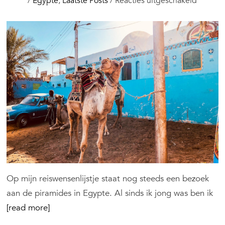
voor
/
Egypte
,
Laatste Posts
/
Reacties uitgeschakeld
Visum
Egypte
aanvrag
kosten
en
voorwa
Op mijn reiswensenlijstje staat nog steeds een bezoek
aan de piramides in Egypte. Al sinds ik jong was ben ik
[read more]