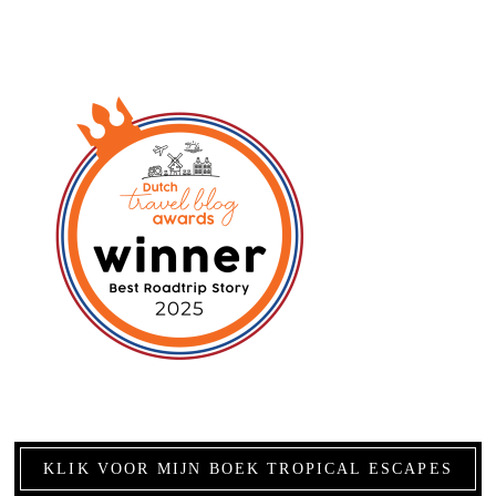
KLIK VOOR MIJN BOEK TROPICAL ESCAPES