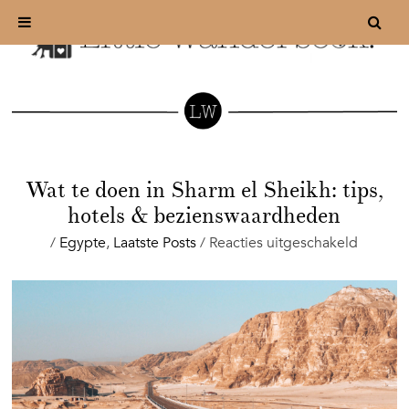
Wat te doen in Sharm el Sheikh: tips,
hotels & bezienswaardheden
voor
/
Egypte
,
Laatste Posts
/
Reacties uitgeschakeld
Wat
te
doen
in
Sharm
el
Sheikh:
tips,