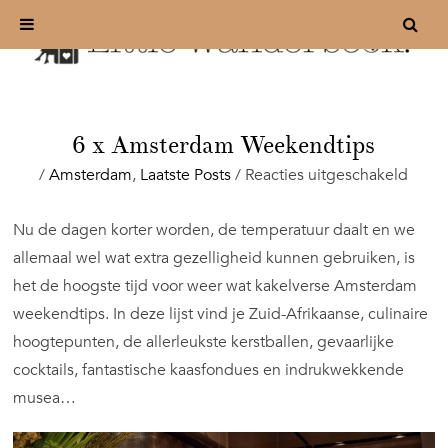
6 x Amsterdam Weekendtips
voor
/
Amsterdam
,
Laatste Posts
/
Reacties uitgeschakeld
6
x
Nu de dagen korter worden, de temperatuur daalt en we
Amst
allemaal wel wat extra gezelligheid kunnen gebruiken, is
Week
het de hoogste tijd voor weer wat kakelverse Amsterdam
weekendtips. In deze lijst vind je Zuid-Afrikaanse, culinaire
hoogtepunten, de allerleukste kerstballen, gevaarlijke
cocktails, fantastische kaasfondues en indrukwekkende
musea…