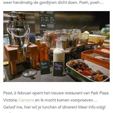
weer handmatig de gordijnen dicht doen. Poeh, poeh…
Pssst, 6 februari opent het nieuwe restaurant van Park Plaza
Victoria:
Carstens
en ik mocht komen voorproeven…
Geloof me, hier wil je lunchen of dineren! Meer info volgt