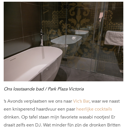
Ons losstaande bad / Park Plaza Victoria
’s Avonds verplaatsen we ons naar
Vic’s Bar
, waar we naast
een knisperend haardvuur een paar
heerlijke cocktails
drinken. Op tafel staan mijn favoriete wasabi nootjes! Er
draait zelfs een DJ. Wat minder fijn zijn de dronken Britten