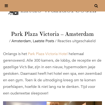
Park Plaza Victoria – Amsterdam
voor
/
Amsterdam
,
Laatste Posts
/
Reacties uitgeschakeld
Park
Plaza
Onlangs is het
Park Plaza Victoria Hotel
helemaal
Victor
gerenoveerd. Alle 300 kamers, de lobby, de receptie en de
–
Amst
gezellige Vic’s Bar, zijn in een nieuw, hypermodern jasje
gestoken. Daarnaast heeft het hotel een spa, een zwembad
en een gym. Toen ik de uitnodiging kreeg om te komen
proefslapen, hoefde ik niet lang na te denken. Tijd voor
een ouderwetse sleepover!