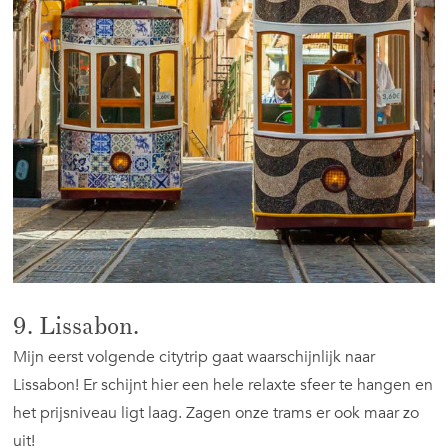
9. Lissabon.
Mijn eerst volgende citytrip gaat waarschijnlijk naar
Lissabon! Er schijnt hier een hele relaxte sfeer te hangen en
het prijsniveau ligt laag. Zagen onze trams er ook maar zo
uit!