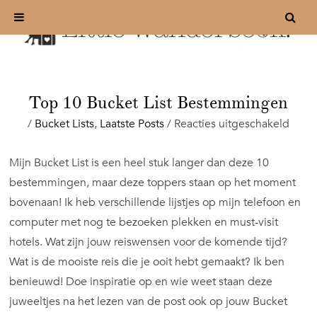
Top 10 Bucket List Bestemmingen
voor
/
Bucket Lists
,
Laatste Posts
/
Reacties uitgeschakeld
Top
10
Mijn Bucket List is een heel stuk langer dan deze 10
Buck
bestemmingen, maar deze toppers staan op het moment
List
Best
bovenaan! Ik heb verschillende lijstjes op mijn telefoon en
computer met nog te bezoeken plekken en must-visit
hotels. Wat zijn jouw reiswensen voor de komende tijd?
Wat is de mooiste reis die je ooit hebt gemaakt? Ik ben
benieuwd! Doe inspiratie op en wie weet staan deze
juweeltjes na het lezen van de post ook op jouw Bucket