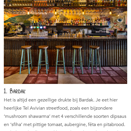
1. Bardak
Het is altijd een gezellige drukte bij Bardak. Je eet hier
heerlijke Tel Avivian streetfood, zoals een bijzondere
‘mushroom shawarma’ met 4 verschillende soorten dipsaus
en ‘sfiha’ met pittige tomaat, aubergine, fêta en pitabrood.