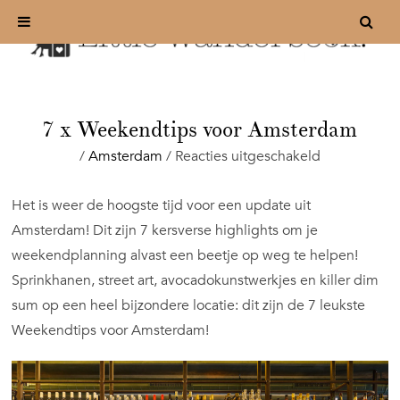
7 x Weekendtips voor Amsterdam
voor
/
Amsterdam
/
Reacties uitgeschakeld
7
x
Het is weer de hoogste tijd voor een update uit
Weekendtip
Amsterdam! Dit zijn 7 kersverse highlights om je
voor
Amsterdam
weekendplanning alvast een beetje op weg te helpen!
Sprinkhanen, street art, avocadokunstwerkjes en killer dim
sum op een heel bijzondere locatie: dit zijn de 7 leukste
Weekendtips voor Amsterdam!