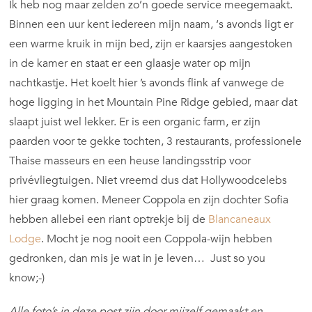
Ik heb nog maar zelden zo’n goede service meegemaakt.
Binnen een uur kent iedereen mijn naam, ‘s avonds ligt er
een warme kruik in mijn bed, zijn er kaarsjes aangestoken
in de kamer en staat er een glaasje water op mijn
nachtkastje. Het koelt hier ’s avonds flink af vanwege de
hoge ligging in het Mountain Pine Ridge gebied, maar dat
slaapt juist wel lekker. Er is een organic farm, er zijn
paarden voor te gekke tochten, 3 restaurants, professionele
Thaise masseurs en een heuse landingsstrip voor
privévliegtuigen. Niet vreemd dus dat Hollywoodcelebs
hier graag komen. Meneer Coppola en zijn dochter Sofia
hebben allebei een riant optrekje bij de
Blancaneaux
Lodge
. Mocht je nog nooit een Coppola-wijn hebben
gedronken, dan mis je wat in je leven… Just so you
know;-)
Alle foto’s in deze post zijn door mijzelf gemaakt en