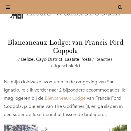
Blancaneaux Lodge: van Francis Ford
Coppola
/
Belize
,
Cayo District
,
Laatste Posts
/
Reacties
voor
uitgeschakeld
Blancaneaux
Lodge:
Na mijn doldwaze avonturen in de omgeving van San
van
Ignacio, reis ik verder naar 2 bijzondere accommodaties: ik
Francis
Ford
mag logeren bij de
Blancaneaux Lodge
van Francis Ford
Coppola
Coppola, ja die ene van The Godfather (!), en ga slapen in
een super-de-luxe boomhut tussen de brulapen…