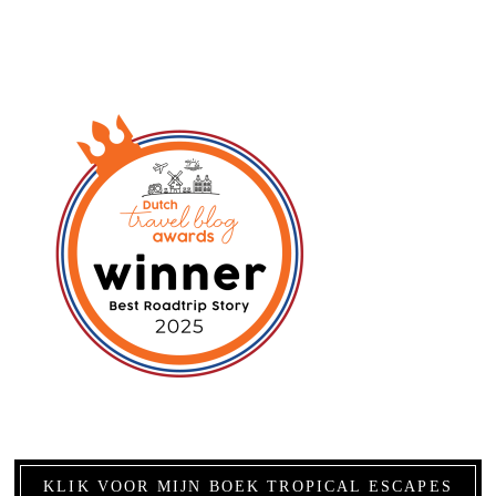
KLIK VOOR MIJN BOEK TROPICAL ESCAPES