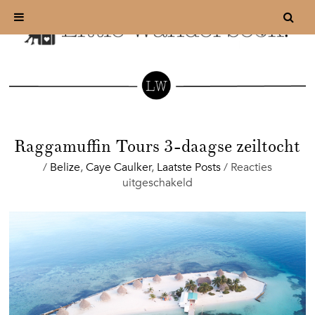
Raggamuffin Tours 3-daagse zeiltocht
/
Belize
,
Caye Caulker
,
Laatste Posts
/
Reacties
voor
uitgeschakeld
Raggamuffin
Tours
3-
daagse
zeiltocht