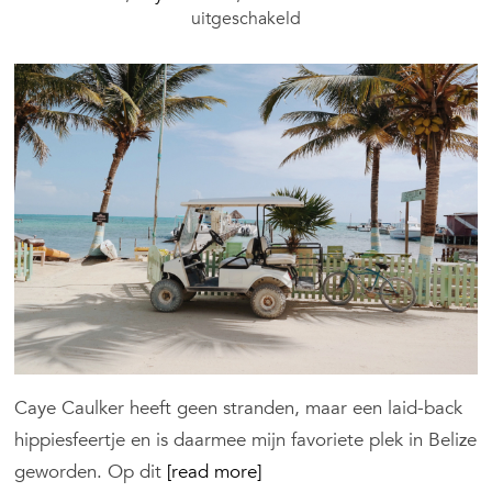
voor
uitgeschakeld
Caye
Caulker
Tips
2026:
Wat
te
Doen,
Hotels
en
Restaurants
Caye Caulker heeft geen stranden, maar een laid-back
hippiesfeertje en is daarmee mijn favoriete plek in Belize
geworden. Op dit
[read more]