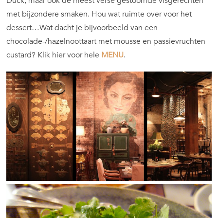
Duck, maar ook de meest verse gestoomde visgerechten
met bijzondere smaken. Hou wat ruimte over voor het
dessert…Wat dacht je bijvoorbeeld van een
chocolade-/hazelnoottaart met mousse en passievruchten
custard? Klik hier voor hele
MENU
.