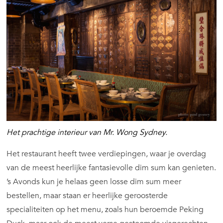
Het prachtige interieur van Mr. Wong Sydney.
Het restaurant heeft twee verdiepingen, waar je overdag
van de meest heerlijke fantasievolle dim sum kan genieten.
’s Avonds kun je helaas geen losse dim sum meer
bestellen, maar staan er heerlijke geroosterde
specialiteiten op het menu, zoals hun beroemde Peking