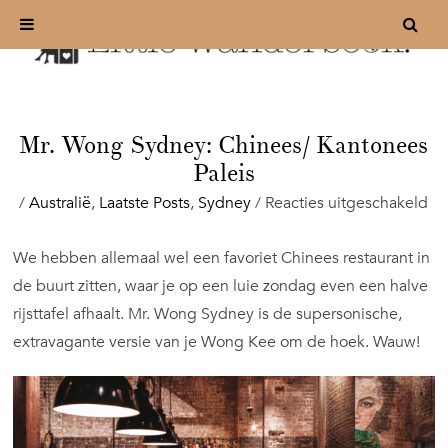
Mr. Wong Sydney: Chinees/ Kantonees
Paleis
vo
/
Australië
,
Laatste Posts
,
Sydney
/
Reacties uitgeschakeld
Mr
W
We hebben allemaal wel een favoriet Chinees restaurant in
Sy
de buurt zitten, waar je op een luie zondag even een halve
Ch
Ka
rijsttafel afhaalt. Mr. Wong Sydney is de supersonische,
Pal
extravagante versie van je Wong Kee om de hoek. Wauw!