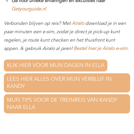
Ga voor unieke ervaringen en excursies naar
Getyourguide.nl
Verbonden blijven op reis? Met
Airalo
download je in een
paar minuten een e-sim, zodat je direct je pick-up kunt
regelen, je route kunt checken en het thuisfront kunt
appen. Ik gebruik Airalo al jaren!
Bestel hier je Airalo e-sim.
KLIK HIER VOOR MIJN DAGEN IN ELLA
LEES HIER ALLES OVER MIJN VERBLIJF IN
KANDY
MIJN TIPS VOOR DE TREINREIS VAN KANDY
NAAR ELLA