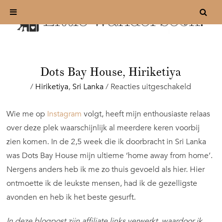
Dots Bay House, Hiriketiya
voor
/
Hiriketiya
,
Sri Lanka
/
Reacties uitgeschakeld
Dots
Bay
Wie me op
Instagram
volgt, heeft mijn enthousiaste relaas
House,
over deze plek waarschijnlijk al meerdere keren voorbij
Hiriketiy
zien komen. In de 2,5 week die ik doorbracht in Sri Lanka
was Dots Bay House mijn ultieme ‘home away from home’.
Nergens anders heb ik me zo thuis gevoeld als hier. Hier
ontmoette ik de leukste mensen, had ik de gezelligste
avonden en heb ik het beste gesurft.
In deze blogpost zijn affiliate links verwerkt, waardoor ik